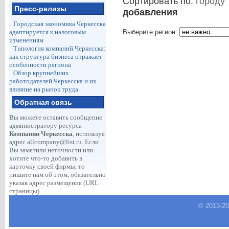
Сортировать по:
городу
Пресс-релизы
добавления
Городская экономика Черкесска
Выберите регион:
адаптируется к налоговым
изменениям
Типология компаний Черкесска:
как структура бизнеса отражает
особенности региона
Обзор крупнейших
работодателей Черкесска и их
влияние на рынок труда
Обратная связь
Вы можете оставить сообщение
администратору ресурса
Компании Черкесска
, используя
адрес
allcompany@list.ru
. Если
Вы заметили неточности или
хотите что-то добавить в
карточку своей фирмы, то
пишите нам об этом, обязательно
указав адрес размещения (URL
страницы).
© 2013-
2