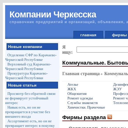
Компании Черкесска
справочник предприятий и организаций, объявления, 
главная
фирм
Новые компании
Я
ищу:
Отделение СФР по Карачаево-
Черкесской Республике
Коммунальные. Бытовы
Верховный суд Карачаево-
Черкесской Республики
Прокуратура Карачаево-
Главная страница
Коммуналь
Черкесской Республики
Ателье
Дезинфе
Новые статьи
ЖКХ
ЖЭУ
Просмотр без обратной связи
Общежития
Професси
не формирует устойчивый
Ремонт одежды
Ремонт ч
интерес
Службы знакомств
Теплоэн
Навык есть, но он не
Химчистки. Прачечные
превращается в участие без
Фирмы раздела
внешнего входа
Ассортимент есть, но он не
превращает интерес в покупку