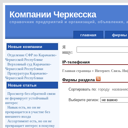
Компании Черкесска
справочник предприятий и организаций, объявления, 
главная
фирм
Новые компании
Я
ищу:
Отделение СФР по Карачаево-
Черкесской Республике
IP-телефония
Верховный суд Карачаево-
Черкесской Республики
Главная страница
Интернет. Связь. И
Прокуратура Карачаево-
Черкесской Республики
Фирмы раздела
Новые статьи
Сортировать по:
городу
названи
Просмотр без обратной связи
не формирует устойчивый
Выберите регион:
интерес
Навык есть, но он не
превращается в участие без
внешнего входа
Ассортимент есть, но он не
превращает интерес в покупку