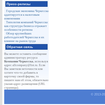
Пресс-релизы
Городская экономика Черкесска
адаптируется к налоговым
изменениям
Типология компаний Черкесска:
как структура бизнеса отражает
особенности региона
Обзор крупнейших
работодателей Черкесска и их
влияние на рынок труда
Обратная связь
Вы можете оставить сообщение
администратору ресурса
Компании Черкесска
, используя
адрес
allcompany@list.ru
. Если
Вы заметили неточности или
хотите что-то добавить в
карточку своей фирмы, то
пишите нам об этом, обязательно
указав адрес размещения (URL
страницы).
© 2013-
2