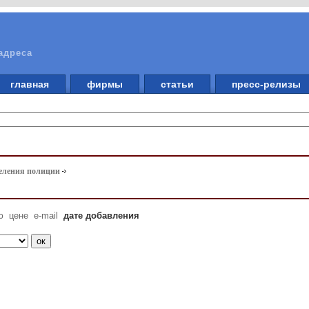
адреса
главная
фирмы
статьи
пресс-релизы
еления полиции
ю
цене
e-mail
дате добавления