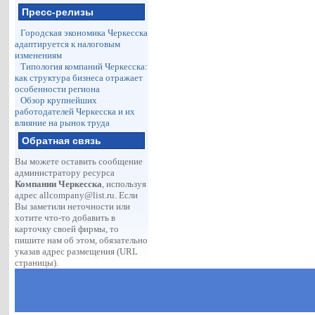
Пресс-релизы
Городская экономика Черкесска
адаптируется к налоговым
изменениям
Типология компаний Черкесска:
как структура бизнеса отражает
особенности региона
Обзор крупнейших
работодателей Черкесска и их
влияние на рынок труда
Обратная связь
Вы можете оставить сообщение
администратору ресурса
Компании Черкесска
, используя
адрес
allcompany@list.ru
. Если
Вы заметили неточности или
хотите что-то добавить в
карточку своей фирмы, то
пишите нам об этом, обязательно
указав адрес размещения (URL
страницы).