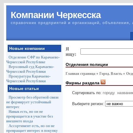
Компании Черкесска
справочник предприятий и организаций, объявления, 
Новые компании
Я
ищу:
Отделение СФР по Карачаево-
Черкесской Республике
Отделения полиции
Верховный суд Карачаево-
Черкесской Республики
Главная страница
Город. Власть
Отд
Прокуратура Карачаево-
Черкесской Республики
Фирмы раздела
Новые статьи
Сортировать по:
городу
названи
Просмотр без обратной связи
не формирует устойчивый
Выберите регион:
интерес
Навык есть, но он не
превращается в участие без
внешнего входа
Ассортимент есть, но он не
превращает интерес в покупку