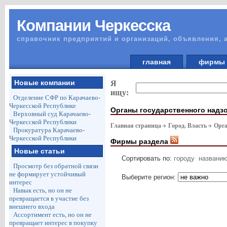
Компании Черкесска
справочник предприятий и организаций, объявления, 
главная
фирм
Новые компании
Я
ищу:
Отделение СФР по Карачаево-
Черкесской Республике
Органы государственного надз
Верховный суд Карачаево-
Черкесской Республики
Главная страница
Город. Власть
Орга
Прокуратура Карачаево-
Черкесской Республики
Фирмы раздела
Новые статьи
Сортировать по:
городу
названи
Просмотр без обратной связи
не формирует устойчивый
Выберите регион:
интерес
Навык есть, но он не
превращается в участие без
внешнего входа
Ассортимент есть, но он не
превращает интерес в покупку