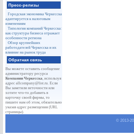
Пресс-релизы
Городская экономика Черкесска
адаптируется к налоговым
изменениям
Типология компаний Черкесска:
как структура бизнеса отражает
особенности региона
Обзор крупнейших
работодателей Черкесска и их
влияние на рынок труда
Обратная связь
Вы можете оставить сообщение
администратору ресурса
Компании Черкесска
, используя
адрес
allcompany@list.ru
. Если
Вы заметили неточности или
хотите что-то добавить в
карточку своей фирмы, то
пишите нам об этом, обязательно
указав адрес размещения (URL
страницы).
© 2013-
2