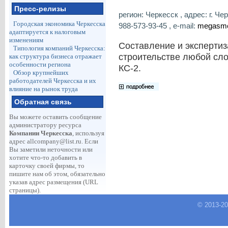
Пресс-релизы
регион: Черкесск , адрес: г. Че
Городская экономика Черкесска
988-573-93-45 , e-mail:
megasme
адаптируется к налоговым
изменениям
Составление и экспертиз
Типология компаний Черкесска:
строительстве любой сл
как структура бизнеса отражает
особенности региона
КС-2.
Обзор крупнейших
работодателей Черкесска и их
влияние на рынок труда
Обратная связь
Вы можете оставить сообщение
администратору ресурса
Компании Черкесска
, используя
адрес
allcompany@list.ru
. Если
Вы заметили неточности или
хотите что-то добавить в
карточку своей фирмы, то
пишите нам об этом, обязательно
указав адрес размещения (URL
страницы).
© 2013-
2