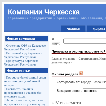
Компании Черкесска
справочник предприятий и организаций, объявления, 
главная
фирм
Новые компании
Я
ищу:
Отделение СФР по Карачаево-
Черкесской Республике
Проверка и экспертиза сметной
Верховный суд Карачаево-
Черкесской Республики
Главная страница
Строительство. Недв
Прокуратура Карачаево-
документации
Черкесской Республики
Новые статьи
Фирмы раздела
Просмотр без обратной связи
не формирует устойчивый
Сортировать по:
городу
названи
интерес
Навык есть, но он не
Выберите регион:
превращается в участие без
внешнего входа
Ассортимент есть, но он не
Мега-смета
1.
превращает интерес в покупку