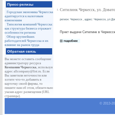
Пресс-релизы
Ситилинк Черкесск, ул. Доват
1.
Городская экономика Черкесска
адаптируется к налоговым
регион: Черкесск , адрес: Черкесск, ул До
изменениям
Типология компаний Черкесска:
как структура бизнеса отражает
Пункт выдачи Ситилинк в Черкесск
особенности региона
Обзор крупнейших
работодателей Черкесска и их
влияние на рынок труда
Обратная связь
Вы можете оставить сообщение
администратору ресурса
Компании Черкесска
, используя
адрес
allcompany@list.ru
. Если
Вы заметили неточности или
хотите что-то добавить в
карточку своей фирмы, то
пишите нам об этом, обязательно
указав адрес размещения (URL
страницы).
© 2013-
2