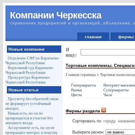
Компании Черкесска
справочник предприятий и организаций, объявления, 
главная
фирм
Новые компании
Я
ищу:
Отделение СФР по Карачаево-
Черкесской Республике
Торговые комплексы. Спецмага
Верховный суд Карачаево-
Черкесской Республики
Главная страница
Торговые комплексы
Прокуратура Карачаево-
Черкесской Республики
Гипермаркеты
Интернет-магазин
Новые статьи
Рынки
Супермаркеты
Цветы
Часы
Просмотр без обратной связи
не формирует устойчивый
интерес
Фирмы раздела
Навык есть, но он не
превращается в участие без
Сортировать по:
городу
названи
внешнего входа
Ассортимент есть, но он не
Выберите регион:
превращает интерес в покупку