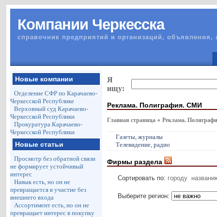
Компании Черкесска
справочник предприятий и организаций, объявления, 
Новые компании
Я
ищу:
Отделение СФР по Карачаево-
Черкесской Республике
Реклама. Полиграфия. СМИ
Верховный суд Карачаево-
Черкесской Республики
Главная страница
Реклама. Полиграф
Прокуратура Карачаево-
Черкесской Республики
Газеты, журналы
Новые статьи
Телевидение, радио
Просмотр без обратной связи
Фирмы раздела
не формирует устойчивый
интерес
Сортировать по:
городу
названи
Навык есть, но он не
превращается в участие без
Выберите регион:
внешнего входа
Ассортимент есть, но он не
превращает интерес в покупку