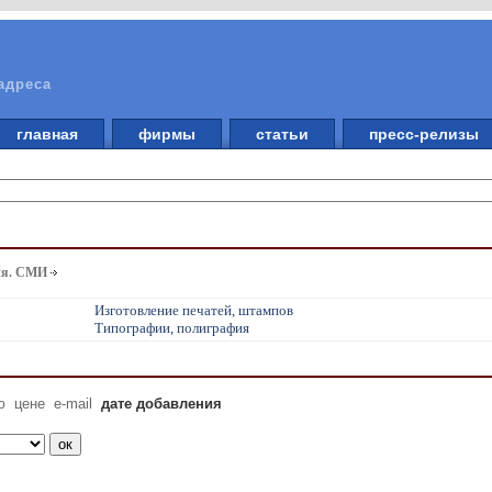
адреса
главная
фирмы
статьи
пресс-релизы
ия. СМИ
Изготовление печатей, штампов
Типографии, полиграфия
ю
цене
e-mail
дате добавления