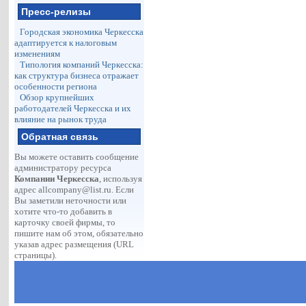
Пресс-релизы
Городская экономика Черкесска
адаптируется к налоговым
изменениям
Типология компаний Черкесска:
как структура бизнеса отражает
особенности региона
Обзор крупнейших
работодателей Черкесска и их
влияние на рынок труда
Обратная связь
Вы можете оставить сообщение
администратору ресурса
Компании Черкесска
, используя
адрес
allcompany@list.ru
. Если
Вы заметили неточности или
хотите что-то добавить в
карточку своей фирмы, то
пишите нам об этом, обязательно
указав адрес размещения (URL
страницы).