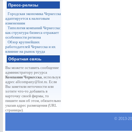
Пресс-релизы
Городская экономика Черкесска
адаптируется к налоговым
изменениям
Типология компаний Черкесска:
как структура бизнеса отражает
особенности региона
Обзор крупнейших
работодателей Черкесска и их
влияние на рынок труда
Обратная связь
Вы можете оставить сообщение
администратору ресурса
Компании Черкесска
, используя
адрес
allcompany@list.ru
. Если
Вы заметили неточности или
хотите что-то добавить в
карточку своей фирмы, то
пишите нам об этом, обязательно
указав адрес размещения (URL
страницы).
© 2013-
2