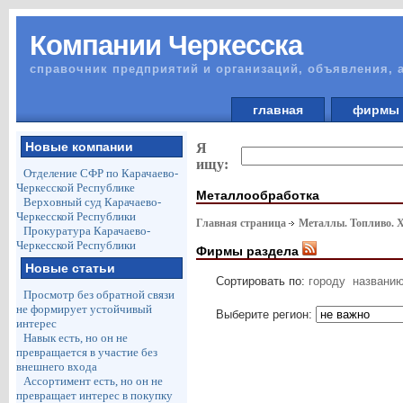
Компании Черкесска
справочник предприятий и организаций, объявления, 
главная
фирм
Новые компании
Я
ищу:
Отделение СФР по Карачаево-
Черкесской Республике
Металлообработка
Верховный суд Карачаево-
Черкесской Республики
Главная страница
Металлы. Топливо. 
Прокуратура Карачаево-
Черкесской Республики
Фирмы раздела
Новые статьи
Сортировать по:
городу
названи
Просмотр без обратной связи
не формирует устойчивый
Выберите регион:
интерес
Навык есть, но он не
превращается в участие без
внешнего входа
Ассортимент есть, но он не
превращает интерес в покупку