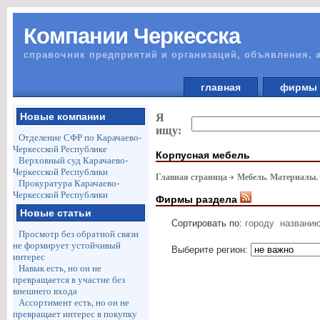
Компании Черкесска
справочник предприятий и организаций, объявления, 
главная
фирм
Новые компании
Я
ищу:
Отделение СФР по Карачаево-
Черкесской Республике
Корпусная мебель
Верховный суд Карачаево-
Черкесской Республики
Главная страница
Мебель. Материалы.
Прокуратура Карачаево-
Черкесской Республики
Фирмы раздела
Новые статьи
Сортировать по:
городу
названи
Просмотр без обратной связи
не формирует устойчивый
Выберите регион:
интерес
Навык есть, но он не
превращается в участие без
внешнего входа
Ассортимент есть, но он не
превращает интерес в покупку