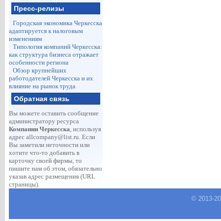
Пресс-релизы
Городская экономика Черкесска
адаптируется к налоговым
изменениям
Типология компаний Черкесска:
как структура бизнеса отражает
особенности региона
Обзор крупнейших
работодателей Черкесска и их
влияние на рынок труда
Обратная связь
Вы можете оставить сообщение
администратору ресурса
Компании Черкесска
, используя
адрес
allcompany@list.ru
. Если
Вы заметили неточности или
хотите что-то добавить в
карточку своей фирмы, то
пишите нам об этом, обязательно
указав адрес размещения (URL
страницы).
© 2013-
2