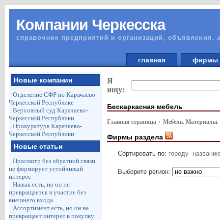
Компании Черкесска
справочник предприятий и организаций, объявления, 
главная
фирм
Новые компании
Я
ищу:
Отделение СФР по Карачаево-
Черкесской Республике
Бескаркасная мебель
Верховный суд Карачаево-
Черкесской Республики
Главная страница
Мебель. Материалы.
Прокуратура Карачаево-
Черкесской Республики
Фирмы раздела
Новые статьи
Сортировать по:
городу
названи
Просмотр без обратной связи
не формирует устойчивый
Выберите регион:
интерес
Навык есть, но он не
превращается в участие без
внешнего входа
Ассортимент есть, но он не
превращает интерес в покупку