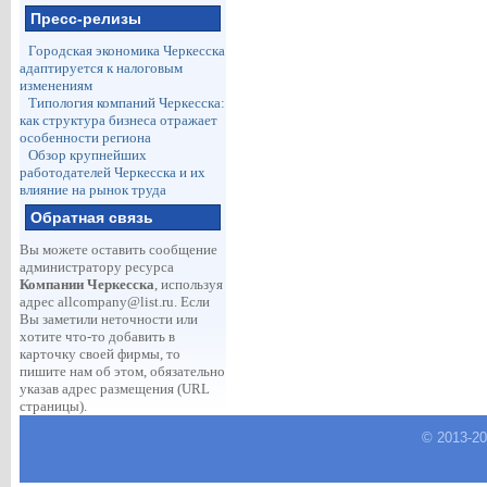
Пресс-релизы
Городская экономика Черкесска
адаптируется к налоговым
изменениям
Типология компаний Черкесска:
как структура бизнеса отражает
особенности региона
Обзор крупнейших
работодателей Черкесска и их
влияние на рынок труда
Обратная связь
Вы можете оставить сообщение
администратору ресурса
Компании Черкесска
, используя
адрес
allcompany@list.ru
. Если
Вы заметили неточности или
хотите что-то добавить в
карточку своей фирмы, то
пишите нам об этом, обязательно
указав адрес размещения (URL
страницы).
© 2013-
2